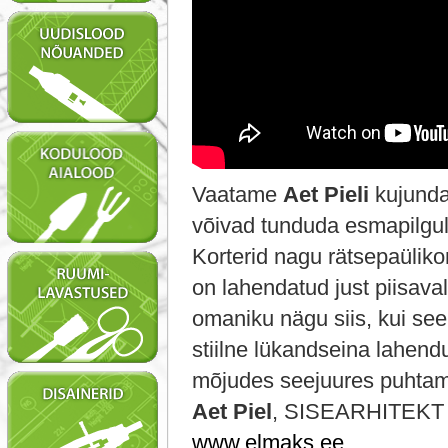
Vaatame
Aet Pieli
kujunda
võivad tunduda esmapilgul
Korterid nagu rätsepaülik
on lahendatud just piisava
omaniku nägu siis, kui see
stiilne lükandseina lahen
mõjudes seejuures puhta
Aet Piel
, SISEARHITEKT
www.elmaks.ee