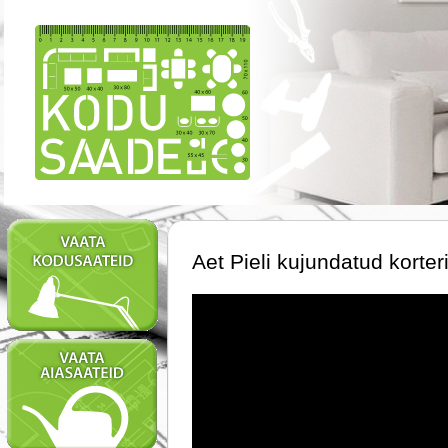
Aet Pieli kujundatud korteri